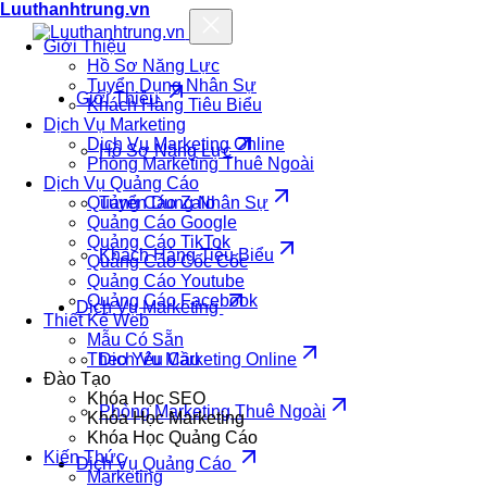
Luuthanhtrung.vn
Giới Thiệu
Hồ Sơ Năng Lực
Tuyển Dụng Nhân Sự
Giới Thiệu
Khách Hàng Tiêu Biểu
Dịch Vụ Marketing
Dịch Vụ Marketing Online
Hồ Sơ Năng Lực
Phòng Marketing Thuê Ngoài
Dịch Vụ Quảng Cáo
Quảng Cáo Zalo
Tuyển Dụng Nhân Sự
Quảng Cáo Google
Quảng Cáo TikTok
Khách Hàng Tiêu Biểu
Quảng Cáo Cốc Cốc
Quảng Cáo Youtube
Quảng Cáo Facebook
Dịch Vụ Marketing
Thiết Kế Web
Mẫu Có Sẵn
Theo Yêu Cầu
Dịch Vụ Marketing Online
Đào Tạo
Khóa Học SEO
Phòng Marketing Thuê Ngoài
Khóa Học Marketing
Khóa Học Quảng Cáo
Kiến Thức
Dịch Vụ Quảng Cáo
Marketing