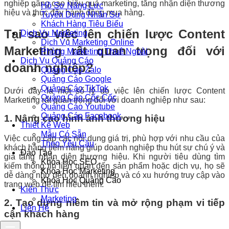
nghiệp nâng cao hiệu quả marketing, tăng nhận diện thương
Hồ Sơ Năng Lực
hiệu và thúc đẩy hành động mua hàng.
Tuyển Dụng Nhân Sự
Khách Hàng Tiêu Biểu
Tại sao việc lên chiến lược Content
Dịch Vụ Marketing
Dịch Vụ Marketing Online
Marketing rất quan trọng đối với
Phòng Marketing Thuê Ngoài
Dịch Vụ Quảng Cáo
doanh nghiệp?
Quảng Cáo Zalo
Quảng Cáo Google
Quảng Cáo TikTok
Dưới đây là một số lý do việc lên chiến lược Content
Quảng Cáo Cốc Cốc
Marketing rất quan trọng đối với doanh nghiệp như sau:
Quảng Cáo Youtube
Quảng Cáo Facebook
1. Nâng cao hình ảnh thương hiệu
Thiết Kế Web
Mẫu Có Sẵn
Việc cung cấp các nội dung giá trị, phù hợp với nhu cầu của
Theo Yêu Cầu
khách hàng tiềm năng giúp doanh nghiệp thu hút sự chú ý và
Đào Tạo
gia tăng nhận diện thương hiệu. Khi người tiêu dùng tìm
Khóa Học SEO
kiếm thông tin liên quan đến sản phẩm hoặc dịch vụ, họ sẽ
Khóa Học Marketing
dễ dàng nhớ đến doanh nghiệp và có xu hướng truy cập vào
Khóa Học Quảng Cáo
trang web để tìm hiểu thêm.
Kiến Thức
Marketing
2. Tạo dựng niềm tin và mở rộng phạm vi tiếp
Liên Hệ
cận khách hàng