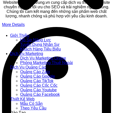
Website Luuthanhtrung.vn cung cấp dịch vụ thiết kế website
chuyên nghiệp, tối ưu cho SEO và trải nghiệm người dùng.
Chúng tôi cam kết mang đến những sản phẩm web chất
lượng, nhanh chóng và phù hợp với yêu cầu kinh doanh.
More Details
Giới Thiệu
Hồ Sơ Năng Lực
Tuyển Dụng Nhân Sự
Khách Hàng Tiêu Biểu
Dịch Vụ Marketing
Dịch Vụ Marketing Online
Phòng Marketing Thuê Ngoài
Dịch Vụ Quảng Cáo
Quảng Cáo Zalo
Quảng Cáo Google
Quảng Cáo TikTok
Quảng Cáo Cốc Cốc
Quảng Cáo Youtube
Quảng Cáo Facebook
Thiết Kế Web
Mẫu Có Sẵn
Theo Yêu Cầu
Đào Tạo