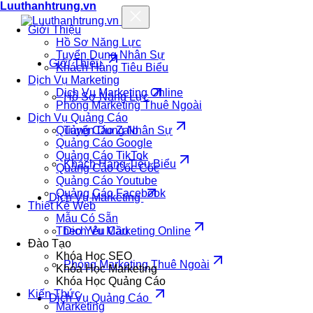
Luuthanhtrung.vn
Giới Thiệu
Hồ Sơ Năng Lực
Tuyển Dụng Nhân Sự
Giới Thiệu
Khách Hàng Tiêu Biểu
Dịch Vụ Marketing
Dịch Vụ Marketing Online
Hồ Sơ Năng Lực
Phòng Marketing Thuê Ngoài
Dịch Vụ Quảng Cáo
Quảng Cáo Zalo
Tuyển Dụng Nhân Sự
Quảng Cáo Google
Quảng Cáo TikTok
Khách Hàng Tiêu Biểu
Quảng Cáo Cốc Cốc
Quảng Cáo Youtube
Quảng Cáo Facebook
Dịch Vụ Marketing
Thiết Kế Web
Mẫu Có Sẵn
Theo Yêu Cầu
Dịch Vụ Marketing Online
Đào Tạo
Khóa Học SEO
Phòng Marketing Thuê Ngoài
Khóa Học Marketing
Khóa Học Quảng Cáo
Kiến Thức
Dịch Vụ Quảng Cáo
Marketing