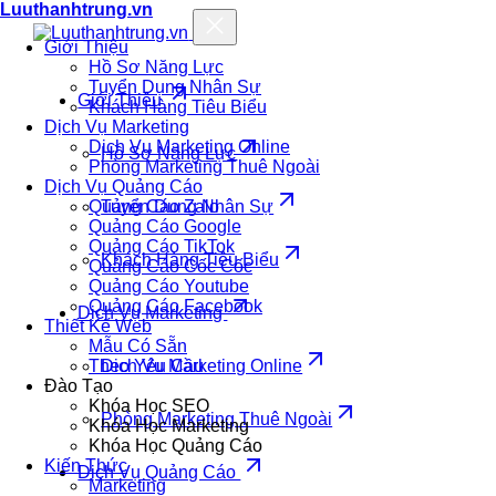
Luuthanhtrung.vn
Giới Thiệu
Hồ Sơ Năng Lực
Tuyển Dụng Nhân Sự
Giới Thiệu
Khách Hàng Tiêu Biểu
Dịch Vụ Marketing
Dịch Vụ Marketing Online
Hồ Sơ Năng Lực
Phòng Marketing Thuê Ngoài
Dịch Vụ Quảng Cáo
Quảng Cáo Zalo
Tuyển Dụng Nhân Sự
Quảng Cáo Google
Quảng Cáo TikTok
Khách Hàng Tiêu Biểu
Quảng Cáo Cốc Cốc
Quảng Cáo Youtube
Quảng Cáo Facebook
Dịch Vụ Marketing
Thiết Kế Web
Mẫu Có Sẵn
Theo Yêu Cầu
Dịch Vụ Marketing Online
Đào Tạo
Khóa Học SEO
Phòng Marketing Thuê Ngoài
Khóa Học Marketing
Khóa Học Quảng Cáo
Kiến Thức
Dịch Vụ Quảng Cáo
Marketing