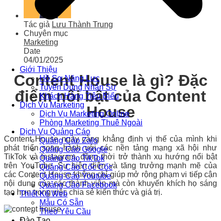
Tác giả
Lưu Thành Trung
Chuyên mục
Marketing
Date
04/01/2025
Giới Thiệu
Content House là gì? Đặc
Hồ Sơ Năng Lực
Tuyển Dụng Nhân Sự
điểm nổi bật của Content
Khách Hàng Tiêu Biểu
Dịch Vụ Marketing
House
Dịch Vụ Marketing Online
Phòng Marketing Thuê Ngoài
Dịch Vụ Quảng Cáo
Content House ngày càng khẳng định vị thế của mình khi
Quảng Cáo Zalo
phát triển song hành với các nền tảng mạng xã hội như
Quảng Cáo Google
TikTok và Instagram, đồng thời trở thành xu hướng nổi bật
Quảng Cáo TikTok
trên YouTube. Sự hiện diện và tăng trưởng mạnh mẽ của
Quảng Cáo Cốc Cốc
các Content House không chỉ giúp mở rộng phạm vi tiếp cận
Quảng Cáo Youtube
nội dung của các thành viên mà còn khuyến khích họ sáng
Quảng Cáo Facebook
tạo hơn trong việc chia sẻ kiến thức và giá trị.
Thiết Kế Web
Mẫu Có Sẵn
Theo Yêu Cầu
Đào Tạo