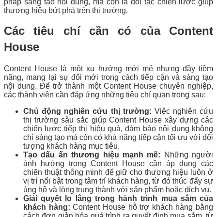
pháp sáng tạo nội dung, mà còn là đối tác chiến lược giúp
thương hiệu bứt phá trên thị trường.
Các tiêu chí cần có của Content
House
Content House là một xu hướng mới mẻ nhưng đầy tiềm
năng, mang lại sự đổi mới trong cách tiếp cận và sáng tạo
nội dung. Để trở thành một Content House chuyên nghiệp,
các thành viên cần đáp ứng những tiêu chí quan trọng sau:
Chủ động nghiên cứu thị trường:
Việc nghiên cứu
thị trường sâu sắc giúp Content House xây dựng các
chiến lược tiếp thị hiệu quả, đảm bảo nội dung không
chỉ sáng tạo mà còn có khả năng tiếp cận tối ưu với đối
tượng khách hàng mục tiêu.
Tạo dấu ấn thương hiệu mạnh mẽ:
Những người
ảnh hưởng trong Content House cần áp dụng các
chiến thuật thông minh để giữ cho thương hiệu luôn ở
vị trí nổi bật trong tâm trí khách hàng, từ đó thúc đẩy sự
ủng hộ và lòng trung thành với sản phẩm hoặc dịch vụ.
Giải quyết lo lắng trong hành trình mua sắm của
khách hàng:
Content House hỗ trợ khách hàng bằng
cách đơn giản hóa quá trình ra quyết định mua sắm, từ