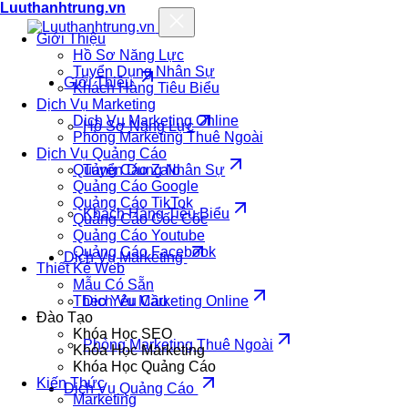
Luuthanhtrung.vn
Giới Thiệu
Hồ Sơ Năng Lực
Tuyển Dụng Nhân Sự
Giới Thiệu
Khách Hàng Tiêu Biểu
Dịch Vụ Marketing
Dịch Vụ Marketing Online
Hồ Sơ Năng Lực
Phòng Marketing Thuê Ngoài
Dịch Vụ Quảng Cáo
Quảng Cáo Zalo
Tuyển Dụng Nhân Sự
Quảng Cáo Google
Quảng Cáo TikTok
Khách Hàng Tiêu Biểu
Quảng Cáo Cốc Cốc
Quảng Cáo Youtube
Quảng Cáo Facebook
Dịch Vụ Marketing
Thiết Kế Web
Mẫu Có Sẵn
Theo Yêu Cầu
Dịch Vụ Marketing Online
Đào Tạo
Khóa Học SEO
Phòng Marketing Thuê Ngoài
Khóa Học Marketing
Khóa Học Quảng Cáo
Kiến Thức
Dịch Vụ Quảng Cáo
Marketing