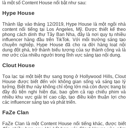
là một số Content House nổi bật như sau:
Hype House
Thành lập vào tháng 12/2019, Hype House là một ngôi nhà
content nổi tiếng tại Los Angeles, Mỹ. Được thiết kế theo
phong cách dinh thự Tây Ban Nha, đây là nơi quy tụ nhiều
influencer hàng đầu trên TikTok. Với môi trường sáng tạo
chuyên nghiệp, Hype House đã cho ra đời hàng loạt nội
dung đột phá, trở thành biểu tượng của sự thành công và là
mơ ước của nhiều người trong lĩnh vực sáng tạo nội dung.
Clout House
Tọa lạc tại một biệt thự sang trọng ở Hollywood Hills, Clout
House được biết đến với không gian sống và sáng tạo lý
tưởng. Biệt thự này không chỉ rộng lớn mà còn được trang bị
đầy đủ tiện nghi hiện đại, bao gồm cả rạp chiếu phim và
nhiều khu vực giải trí cao cấp, tạo điều kiện thuận lợi cho
các influencer sáng tạo và phát triển.
FaZe Clan
FaZe Clan là một Content House nổi tiếng khác, được biết