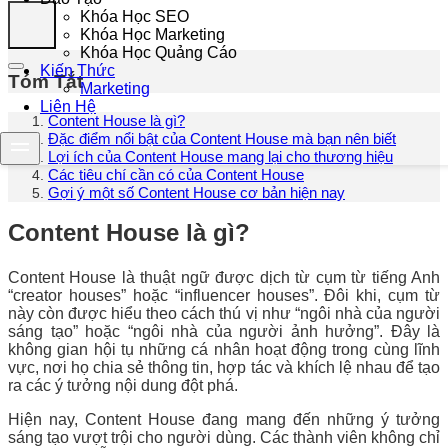
Khóa Học SEO
Khóa Học Marketing
Khóa Học Quảng Cáo
Kiến Thức
Tóm Tắt
Marketing
Liên Hệ
Content House là gì?
Đặc điểm nổi bật của Content House mà bạn nên biết
Lợi ích của Content House mang lại cho thương hiệu
Các tiêu chí cần có của Content House
Gợi ý một số Content House cơ bản hiện nay
Content House là gì?
Content House là thuật ngữ được dịch từ cụm từ tiếng Anh
“creator houses” hoặc “influencer houses”. Đôi khi, cụm từ
này còn được hiểu theo cách thú vị như “ngôi nhà của người
sáng tạo” hoặc “ngôi nhà của người ảnh hưởng”. Đây là
không gian hội tụ những cá nhân hoạt động trong cùng lĩnh
vực, nơi họ chia sẻ thông tin, hợp tác và khích lệ nhau để tạo
ra các ý tưởng nội dung đột phá.
Hiện nay, Content House đang mang đến những ý tưởng
sáng tạo vượt trội cho người dùng. Các thành viên không chỉ