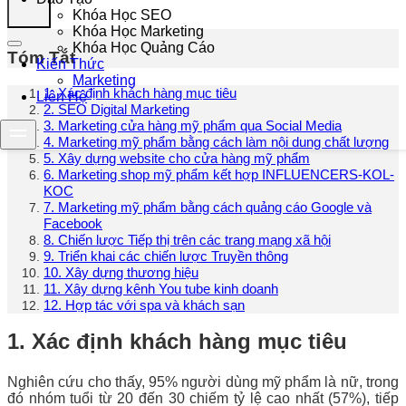
Khóa Học SEO
Khóa Học Marketing
Khóa Học Quảng Cáo
Tóm Tắt
Kiến Thức
Marketing
1. Xác định khách hàng mục tiêu
Liên Hệ
2. SEO Digital Marketing
3. Marketing cửa hàng mỹ phẩm qua Social Media
4. Marketing mỹ phẩm bằng cách làm nội dung chất lượng
5. Xây dựng website cho cửa hàng mỹ phẩm
6. Marketing shop mỹ phẩm kết hợp INFLUENCERS-KOL-
KOC
7. Marketing mỹ phẩm bằng cách quảng cáo Google và
Facebook
8. Chiến lược Tiếp thị trên các trang mạng xã hội
9. Triển khai các chiến lược Truyền thông
10. Xây dựng thương hiệu
11. Xây dựng kênh You tube kinh doanh
12. Hợp tác với spa và khách sạn
1. Xác định khách hàng mục tiêu
Nghiên cứu cho thấy, 95% người dùng mỹ phẩm là nữ, trong
đó nhóm tuổi từ 20 đến 30 chiếm tỷ lệ cao nhất (57%), tiếp