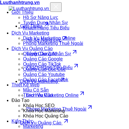
Luuthanhtrung.vn
Giới Thiệu
Hồ Sơ Năng Lực
Tuyển Dụng Nhân Sự
Giới Thiệu
Khách Hàng Tiêu Biểu
Dịch Vụ Marketing
Dịch Vụ Marketing Online
Hồ Sơ Năng Lực
Phòng Marketing Thuê Ngoài
Dịch Vụ Quảng Cáo
Quảng Cáo Zalo
Tuyển Dụng Nhân Sự
Quảng Cáo Google
Quảng Cáo TikTok
Khách Hàng Tiêu Biểu
Quảng Cáo Cốc Cốc
Quảng Cáo Youtube
Quảng Cáo Facebook
Dịch Vụ Marketing
Thiết Kế Web
Mẫu Có Sẵn
Theo Yêu Cầu
Dịch Vụ Marketing Online
Đào Tạo
Khóa Học SEO
Phòng Marketing Thuê Ngoài
Khóa Học Marketing
Khóa Học Quảng Cáo
Kiến Thức
Dịch Vụ Quảng Cáo
Marketing