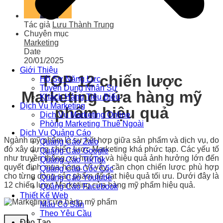
Tác giả
Lưu Thành Trung
Chuyên mục
Marketing
Date
20/01/2025
Giới Thiệu
TOP 12 chiến lược
Hồ Sơ Năng Lực
Tuyển Dụng Nhân Sự
Marketing cửa hàng mỹ
Khách Hàng Tiêu Biểu
Dịch Vụ Marketing
phẩm hiệu quả
Dịch Vụ Marketing Online
Phòng Marketing Thuê Ngoài
Dịch Vụ Quảng Cáo
Ngành mỹ phẩm là sự kết hợp giữa sản phẩm và dịch vụ, do
Quảng Cáo Zalo
đó xây dựng chiến lược Marketing khá phức tạp. Các yếu tố
Quảng Cáo Google
như truyền thông, xu hướng và hiệu quả ảnh hưởng lớn đến
Quảng Cáo TikTok
quyết định mua hàng. Vì vậy, cần chọn chiến lược phù hợp
Quảng Cáo Cốc Cốc
cho từng dòng sản phẩm để đạt hiệu quả tối ưu. Dưới đây là
Quảng Cáo Youtube
12 chiến lược Marketing cửa hàng mỹ phẩm hiệu quả.
Quảng Cáo Facebook
Thiết Kế Web
Mẫu Có Sẵn
Theo Yêu Cầu
Đào Tạo