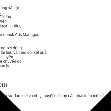
hông xã hội.
.
ối thủ.
tiến.
truyền thông.
Facebook Ads Manager.
 người dùng.
ài liệu và theo dõi kết quả.
c tuyến.
lệ chuyển đổi.
ản lý.
ern
ần có sự đam mê và nhiệt huyết mà còn cần phát triển một số kỹ