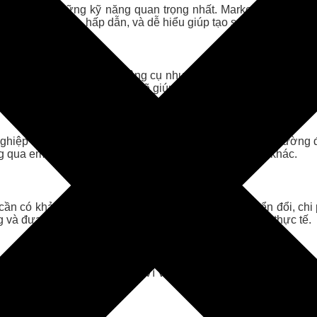
một trong những kỹ năng quan trọng nhất. Marketing Intern sẽ
ng điệp rõ ràng, hấp dẫn, và dễ hiểu giúp tạo sự kết nối với k
n là một lợi thế lớn. Các công cụ như Google Analytics, Fac
 các chiến lược. Kỹ năng này sẽ giúp bạn thực hiện công việc mộ
 nghiệp và các phòng ban khác, vì công việc marketing thường 
g qua email, mạng xã hội, hoặc các kênh truyền thông khác.
 cần có khả năng phân tích các chỉ số như tỷ lệ chuyển đổi, chi
và đưa ra các quyết định chiến lược dựa trên dữ liệu thực tế.
ự án và nhiệm vụ cùng lúc. Vì vậy, khả năng quản lý thời gian
 trì chất lượng công việc.