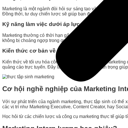
Marketing là một ngành đòi hỏi sự sáng tạo và khả năng ngh
Đồng thời, tư duy chiến lược sẽ giúp bạn đưa ra các quyết đị
Kỹ năng làm việc dưới áp lực
Marketing thường có thời hạn gấp rút và yêu cầu hoàn thành nh
không bị choáng ngợp trong quá trình thực tập.
Kiến thức cơ bản về SEO và SEM
Kiến thức về tối ưu hóa công cụ tìm kiếm (SEO) và marketing
quảng cáo trực tuyến. Đây là những kiến thức quan trọng giúp
Cơ hội nghề nghiệp của Marketing Int
Với sự phát triển của ngành marketing, thực tập sinh có thể
các vị trí như Marketing Executive, Content Creator, hay Soci
Học hỏi từ các chiến lược và công cụ marketing thực tế giúp 