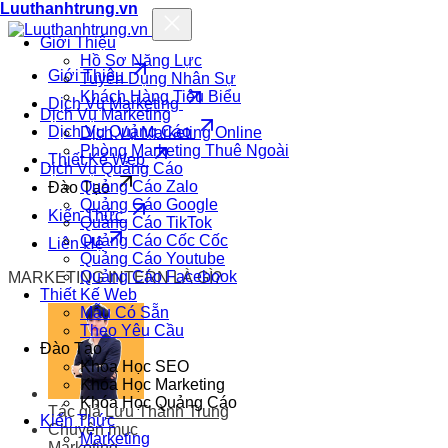
Luuthanhtrung.vn
Giới Thiệu
Hồ Sơ Năng Lực
Giới Thiệu
Tuyển Dụng Nhân Sự
Khách Hàng Tiêu Biểu
Dịch Vụ Marketing
Dịch Vụ Marketing
Dịch Vụ Quảng Cáo
Dịch Vụ Marketing Online
Phòng Marketing Thuê Ngoài
Thiết Kế Web
Dịch Vụ Quảng Cáo
Quảng Cáo Zalo
Đào Tạo
Quảng Cáo Google
Kiến Thức
Quảng Cáo TikTok
Quảng Cáo Cốc Cốc
Liên Hệ
Quảng Cáo Youtube
Quảng Cáo Facebook
MARKETING INTERN LÀ GÌ?
Thiết Kế Web
Mẫu Có Sẵn
Theo Yêu Cầu
Đào Tạo
Khóa Học SEO
Khóa Học Marketing
Khóa Học Quảng Cáo
Tác giả
Lưu Thành Trung
Kiến Thức
Chuyên mục
Marketing
Marketing