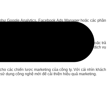
ch như Google Analytics, Facebook Ads Manager hoặc các phần
 cải thiện.
h hàng qua email marketing, chương trình khuyến mãi, hoặc trả
 sự phản hồi của khách hàng để cải thiện sản phẩm và dịch vụ
ho các chiến lược marketing của công ty. Với cái nhìn khách
c sử dụng công nghệ mới để cải thiện hiệu quả marketing.