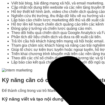
Viết bài blog, bài đăng mạng xã hội, và email marketing.
Cập nhật nội dung trên website và các nền tảng truyền t
Hỗ trợ thiết kế hình ảnh, video cho chiến dịch quảng cáo
Nghiên cứu thị trường, thu thập dữ liệu về xu hướng và đ
Lập báo cáo chiến lược marketing đối thủ và đề xuất cải 
Hỗ trợ lên kế hoạch chiến dịch quảng cáo trên các kênh 
Đóng góp ý tưởng và chiến lược quảng cáo mới.
Theo dõi hiệu quả chiến dịch qua Google Analytics và 
Phân tích dữ liệu chiến dịch và đưa ra đề xuất cải tiến.
Trả lời câu hỏi khách hàng trên mạng xã hội hoặc email.
Tham gia chăm sóc khách hàng và nâng cao trải nghiệm
Giúp tổ chức sự kiện trực tuyến hoặc ngoại tuyến, hỗ trợ t
Triển khai chương trình khuyến mãi trên các nền tảng trự
Theo dõi các chỉ số chiến dịch như lượt tương tác và tỷ 
Lập báo cáo kết quả chiến dịch và chia sẻ với đội ngũ qu
Kỹ năng cần có của một Marketing Int
Để thành công trong vai trò Marketing Intern, bạn không chỉ c
Kỹ năng viết và tạo nội dung