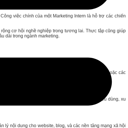
Công việc chính của một Marketing Intern là hỗ trợ các chiến
ộng cơ hội nghề nghiệp trong tương lai. Thực tập cũng giúp
âu dài trong ngành marketing.
các nền tảng truyền thông xã hội, email marketing, hoặc các
ạch đến triển khai.
thu thập và phân tích dữ liệu về hành vi người tiêu dùng, xu
n lý nội dung cho website, blog, và các nền tảng mạng xã hội