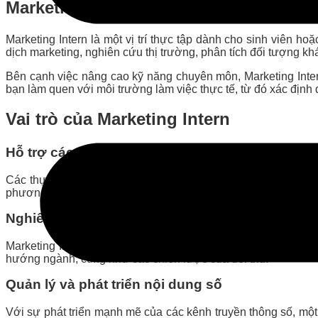
Marketing Intern là gì?
Marketing Intern là một vị trí thực tập dành cho sinh viên 
dịch marketing, nghiên cứu thị trường, phân tích đối tượng k
Bên cạnh việc nâng cao kỹ năng chuyên môn, Marketing Inte
bạn làm quen với môi trường làm việc thực tế, từ đó xác định
Vai trò của Marketing Intern
Hỗ trợ các chiến dịch quảng cáo và tiếp thị
Các thực tập sinh thường sẽ tham gia vào các hoạt động như
phương tiện truyền thông khác. Đây là cơ hội tuyệt vời để họ 
Nghiên cứu thị trường và đối thủ
Marketing Intern cũng đóng vai trò quan trọng trong việc th
hướng ngành, cũng như các chiến lược của đối thủ.
Quản lý và phát triển nội dung số
Với sự phát triển mạnh mẽ của các kênh truyền thông số, một