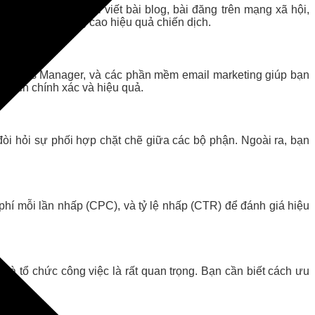
 thường xuyên phải viết bài blog, bài đăng trên mạng xã hội,
hách hàng và nâng cao hiệu quả chiến dịch.
ebook Ads Manager, và các phần mềm email marketing giúp bạn
t cách chính xác và hiệu quả.
đòi hỏi sự phối hợp chặt chẽ giữa các bộ phận. Ngoài ra, bạn
 phí mỗi lần nhấp (CPC), và tỷ lệ nhấp (CTR) để đánh giá hiệu
 và tổ chức công việc là rất quan trọng. Bạn cần biết cách ưu