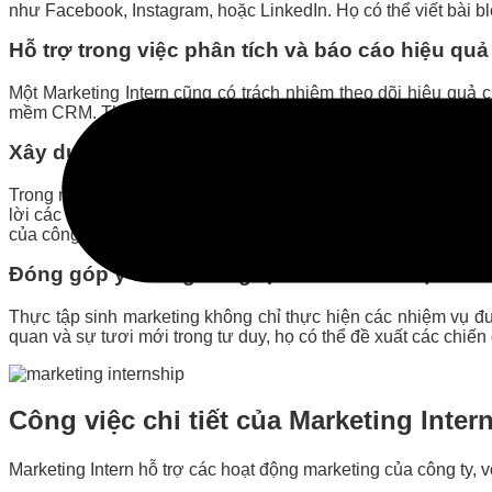
như Facebook, Instagram, hoặc LinkedIn. Họ có thể viết bài bl
Hỗ trợ trong việc phân tích và báo cáo hiệu quả
Một Marketing Intern cũng có trách nhiệm theo dõi hiệu quả
mềm CRM. Thực tập sinh sẽ giúp thu thập và phân tích dữ liệu 
Xây dựng và duy trì mối quan hệ với khách hàn
Trong môi trường marketing, một Marketing Intern cũng có thể
lời các câu hỏi từ khách hàng. Thực tập sinh sẽ học cách qu
của công ty.
Đóng góp ý tưởng sáng tạo cho chiến lược mar
Thực tập sinh marketing không chỉ thực hiện các nhiệm vụ đ
quan và sự tươi mới trong tư duy, họ có thể đề xuất các chiế
Công việc chi tiết của Marketing Inter
Marketing Intern hỗ trợ các hoạt động marketing của công ty,