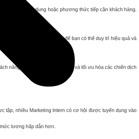
 chiến dịch, nội dung hoặc phương thức tiếp cận khách hàng.
 doanh nghiệp.
ưới áp lực là rất quan trọng để bạn có thể duy trì hiệu quả và
ách nâng cao thứ hạng trang web và tối ưu hóa các chiến dịch
ực tập, nhiều Marketing Intern có cơ hội được tuyển dụng vào
ới mức lương hấp dẫn hơn.