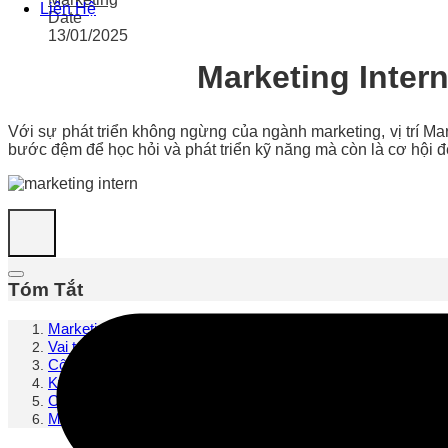
Liên Hệ
Date
13/01/2025
Marketing Intern
Với sự phát triển không ngừng của ngành marketing, vị trí Ma
bước đệm để học hỏi và phát triển kỹ năng mà còn là cơ hội đ
Tóm Tắt
Marketing Intern là gì?
Vai trò của Marketing Intern
Công việc chi tiết của Marketing Intern
Kỹ năng cần có của một Marketing Intern
Cơ hội nghề nghiệp của Marketing Internship
Marketing Intern lương bao nhiêu?