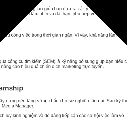
ĩ xa. Kỹ năng sáng tạo giúp bạn đưa ra các ý tưởng mới mẻ cho
nh marketing có tầm nhìn và dài hạn, phù hợp với mục tiêu của
iều công việc trong thời gian ngắn. Vì vậy, khả năng làm việc d
 qua công cụ tìm kiếm (SEM) là kỹ năng bổ sung giúp bạn hiểu c
 nâng cao hiệu quả chiến dịch marketing trực tuyến.
ernship
 xây dựng nền tảng vững chắc cho sự nghiệp lâu dài. Sau kỳ th
al Media Manager.
tích lũy kinh nghiệm và dễ dàng tiếp cận các cơ hội việc làm v