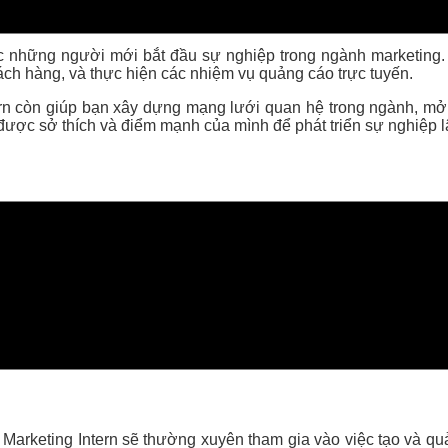
hoặc những người mới bắt đầu sự nghiệp trong ngành marketing. 
hách hàng, và thực hiện các nhiệm vụ quảng cáo trực tuyến.
rn còn giúp bạn xây dựng mạng lưới quan hệ trong ngành, mở r
 được sở thích và điểm mạnh của mình để phát triển sự nghiệp l
 lên ý tưởng, tạo nội dung, và phân phối các chiến dịch trên 
học hỏi cách thức vận hành chiến dịch thực tế từ khâu lên kế ho
ực hiện các nghiên cứu thị trường. Công việc này bao gồm việc 
 Marketing Intern sẽ thường xuyên tham gia vào việc tạo và quả