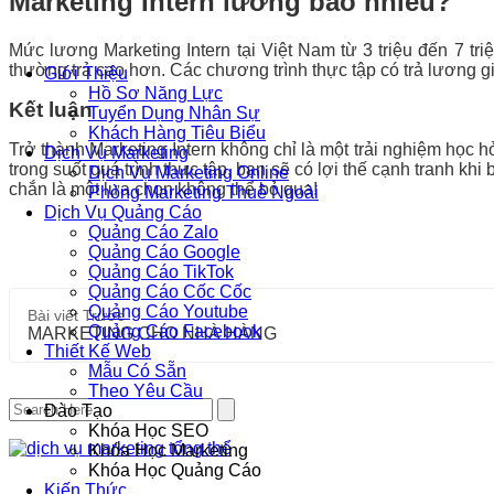
Marketing Intern lương bao nhiêu?
Mức lương Marketing Intern tại Việt Nam từ 3 triệu đến 7 tr
thường trả cao hơn. Các chương trình thực tập có trả lương 
Giới Thiệu
Hồ Sơ Năng Lực
Kết luận
Tuyển Dụng Nhân Sự
Khách Hàng Tiêu Biểu
Trở thành Marketing Intern không chỉ là một trải nghiệm học
Dịch Vụ Marketing
trong suốt quá trình thực tập, bạn sẽ có lợi thế cạnh tranh kh
Dịch Vụ Marketing Online
chắn là một lựa chọn không thể bỏ qua!
Phòng Marketing Thuê Ngoài
Dịch Vụ Quảng Cáo
Quảng Cáo Zalo
Quảng Cáo Google
Quảng Cáo TikTok
Quảng Cáo Cốc Cốc
Quảng Cáo Youtube
Bài viết
Trước
Quảng Cáo Facebook
MARKETING CHO NHÀ HÀNG
Thiết Kế Web
Mẫu Có Sẵn
Theo Yêu Cầu
Đào Tạo
Khóa Học SEO
Khóa Học Marketing
Khóa Học Quảng Cáo
Kiến Thức