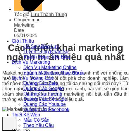
Tác giả
Lưu Thành Trung
Chuyên mục
Marketing
Date
05/01/2025
Giới Thiệu
Cách triển khai marketing
Hồ Sơ Năng Lực
Tuyển Dụng Nhân Sự
ngành in ấn hiệu quả nhất
Khách Hàng Tiêu Biểu
Dịch Vụ Marketing
Dịch Vụ Marketing Online
Phòng Marketing Thuê Ngoài
Marketing ngành in ấn đang thay đổi mạnh mẽ với những xu
Dịch Vụ Quảng Cáo
hướng mới, mở ra cơ hội đột phá cho doanh nghiệp. Làm
Quảng Cáo Zalo
thế nào để bắt kịp và tận dụng tối đa những đổi mới này? Từ
Quảng Cáo Google
công nghệ số đến các chiến lược xanh, bài viết sẽ giúp bạn
Quảng Cáo TikTok
khám phá những xu hướng marketing nổi bật, dẫn đầu thị
Quảng Cáo Cốc Cốc
trường và thu hút khách hàng hiệu quả.
Quảng Cáo Youtube
Quảng Cáo Facebook
Thiết Kế Web
Mẫu Có Sẵn
Theo Yêu Cầu
Đào Tạo