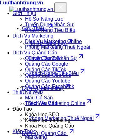
Luuthanhtrung.vn
Giới Thiệu
Hồ Sơ Năng Lực
Tuyển Dụng Nhân Sự
Giới Thiệu
Khách Hàng Tiêu Biểu
Dịch Vụ Marketing
Dịch Vụ Marketing Online
Hồ Sơ Năng Lực
Phòng Marketing Thuê Ngoài
Dịch Vụ Quảng Cáo
Quảng Cáo Zalo
Tuyển Dụng Nhân Sự
Quảng Cáo Google
Quảng Cáo TikTok
Khách Hàng Tiêu Biểu
Quảng Cáo Cốc Cốc
Quảng Cáo Youtube
Quảng Cáo Facebook
Dịch Vụ Marketing
Thiết Kế Web
Mẫu Có Sẵn
Theo Yêu Cầu
Dịch Vụ Marketing Online
Đào Tạo
Khóa Học SEO
Phòng Marketing Thuê Ngoài
Khóa Học Marketing
Khóa Học Quảng Cáo
Kiến Thức
Dịch Vụ Quảng Cáo
Marketing