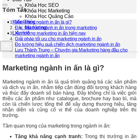
Khóa Học SEO
Tóm Tắt
Khóa Học Marketing
Khóa Học Quảng Cáo
Kiến Thức
Marketing ngành in ấn là gì?
Đặc thù của ngành in ấn trong marketing
Marketing
Liên Hệ
Xu hướng marketing in ấn hiện nay
Giải pháp tối ưu cho marketing ngành in ấn
Đo lường hiệu quả chiến dịch marketing ngành in ấn
Lưu Thành Trung – Chuyên gia Marketing hàng đầu cho
marketing ngành in ấn
Marketing ngành in ấn là gì?
Marketing ngành in ấn là quá trình quảng bá các sản phẩm
và dịch vụ in ấn, nhằm tiếp cận đúng đối tượng khách hàng
và thúc đẩy doanh số bán hàng. Đây không chỉ là việc giới
thiệu các ấn phẩm như catalogue, brochure hay bao bì, mà
còn là chiến lược tổng thể để xây dựng thương hiệu, tăng
nhận diện và củng cố vị thế của doanh nghiệp trên thị
trường.
Tầm quan trọng của marketing trong ngành in ấn:
Tăng khả năng cạnh tranh:
Trong thị trường in ấn