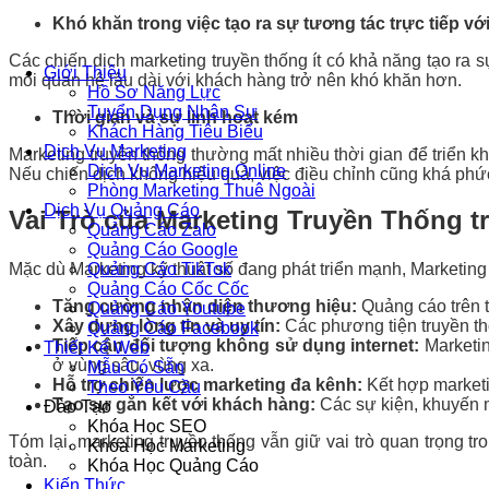
Khó khăn trong việc tạo ra sự tương tác trực tiếp v
Các chiến dịch marketing truyền thống ít có khả năng tạo ra 
Giới Thiệu
mối quan hệ lâu dài với khách hàng trở nên khó khăn hơn.
Hồ Sơ Năng Lực
Tuyển Dụng Nhân Sự
Thời gian và sự linh hoạt kém
Khách Hàng Tiêu Biểu
Dịch Vụ Marketing
Marketing truyền thống thường mất nhiều thời gian để triển kh
Dịch Vụ Marketing Online
Nếu chiến dịch không hiệu quả, việc điều chỉnh cũng khá phức
Phòng Marketing Thuê Ngoài
Dịch Vụ Quảng Cáo
Vai Trò của Marketing Truyền Thống t
Quảng Cáo Zalo
Quảng Cáo Google
Mặc dù Marketing kỹ thuật số đang phát triển mạnh, Marketing t
Quảng Cáo TikTok
Quảng Cáo Cốc Cốc
Tăng cường nhận diện thương hiệu:
Quảng cáo trên t
Quảng Cáo Youtube
Xây dựng lòng tin và uy tín:
Các phương tiện truyền thô
Quảng Cáo Facebook
Tiếp cận đối tượng không sử dụng internet:
Marketin
Thiết Kế Web
ở vùng sâu, vùng xa.
Mẫu Có Sẵn
Hỗ trợ chiến lược marketing đa kênh:
Kết hợp marketin
Theo Yêu Cầu
Tạo sự gắn kết với khách hàng:
Các sự kiện, khuyến m
Đào Tạo
Khóa Học SEO
Tóm lại, marketing truyền thống vẫn giữ vai trò quan trọng t
Khóa Học Marketing
toàn.
Khóa Học Quảng Cáo
Kiến Thức