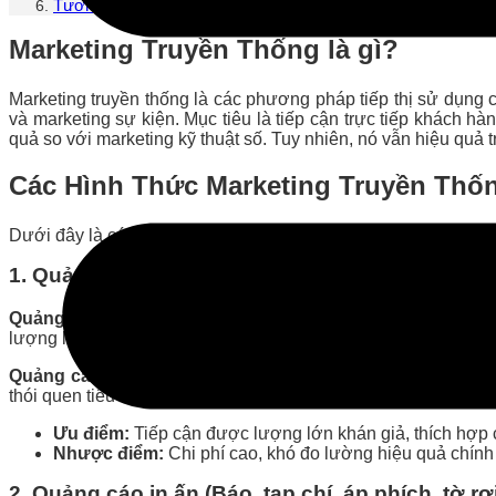
Tương Lai của Marketing Truyền Thống
Marketing Truyền Thống là gì?
Marketing truyền thống là các phương pháp tiếp thị sử dụng c
và marketing sự kiện. Mục tiêu là tiếp cận trực tiếp khách h
quả so với marketing kỹ thuật số. Tuy nhiên, nó vẫn hiệu quả 
Các Hình Thức Marketing Truyền Thố
Dưới đây là các hình thức Marketing truyền thống phổ biến, vớ
1. Quảng cáo trên truyền hình và radio
Quảng cáo truyền hình:
Đây là hình thức quảng cáo thông q
lượng lớn khán giả trong một khoảng thời gian ngắn, đặc biệt 
Quảng cáo trên radio:
Tương tự như quảng cáo truyền hình, n
thói quen tiêu dùng. Quảng cáo radio thường có chi phí thấp 
Ưu điểm:
Tiếp cận được lượng lớn khán giả, thích hợp 
Nhược điểm:
Chi phí cao, khó đo lường hiệu quả chính
2. Quảng cáo in ấn (Báo, tạp chí, áp phích, tờ rơ