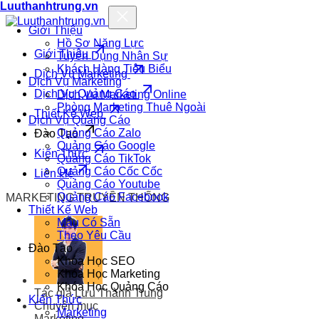
Luuthanhtrung.vn
Giới Thiệu
Hồ Sơ Năng Lực
Giới Thiệu
Tuyển Dụng Nhân Sự
Khách Hàng Tiêu Biểu
Dịch Vụ Marketing
Dịch Vụ Marketing
Dịch Vụ Quảng Cáo
Dịch Vụ Marketing Online
Phòng Marketing Thuê Ngoài
Thiết Kế Web
Dịch Vụ Quảng Cáo
Quảng Cáo Zalo
Đào Tạo
Quảng Cáo Google
Kiến Thức
Quảng Cáo TikTok
Quảng Cáo Cốc Cốc
Liên Hệ
Quảng Cáo Youtube
Quảng Cáo Facebook
MARKETING TRUYỀN THỐNG
Thiết Kế Web
Mẫu Có Sẵn
Theo Yêu Cầu
Đào Tạo
Khóa Học SEO
Khóa Học Marketing
Khóa Học Quảng Cáo
Tác giả
Lưu Thành Trung
Kiến Thức
Chuyên mục
Marketing
Marketing