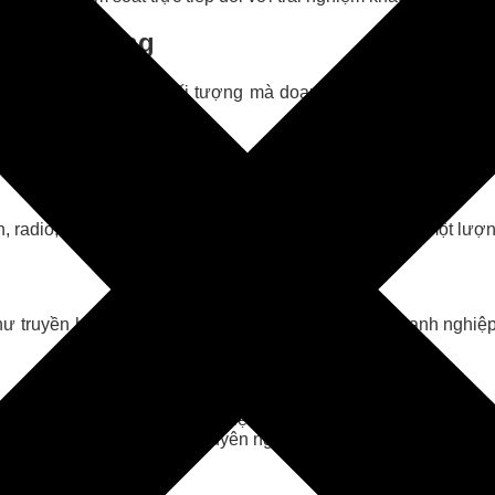
ruyền Thống
, tùy vào mục tiêu và đối tượng mà doanh nghiệp nhắm đến. 
h, radio, hay quảng cáo ngoài trời, giúp tiếp cận được một lượn
như truyền hình, báo chí, hay biển quảng cáo giúp doanh nghi
uất hiện trên các phương tiện truyền thông lớn (truyền hình, 
 đòi hỏi chi phí lớn và độ chuyên nghiệp cao.
net