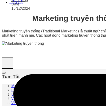
Liên Hệ
Date
15/12/2024
Marketing truyền thố
Marketing truyền thống (Traditional Marketing) là thuật ngữ c
phát triển mạnh mẽ. Các hoạt động marketing truyền thống thư
Tóm Tắt
Marketing Truyền Thống là gì?
Các Hình Thức Marketing Truyền Thống Phổ Biến
Ưu Điểm Và Hạn Chế Của Marketing Truyền Thống
Vai Trò của Marketing Truyền Thống trong Thời Đại Kỹ Thuật
Ví Dụ Thành Công trong Marketing Truyền Thống