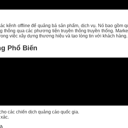
ác kênh offline để quảng bá sản phẩm, dịch vụ. Nó bao gồm quản
àng thông qua các phương tiện truyền thông truyền thống. Mark
trong việc xây dựng thương hiệu và tạo lòng tin với khách hàng.
ng Phổ Biến
i chi tiết về cách thức hoạt động và ưu điểm của từng hình thức
ua các chương trình, phim, hoặc spot quảng cáo trên các kênh
hiệu quả trong các chương trình thu hút đông người xem. Tuy nhi
hưng trên các đài phát thanh. Quảng cáo radio có thể tiếp cận
hơn truyền hình nhưng vẫn có thể đạt được độ phủ sóng lớn.
cho các chiến dịch quảng cáo quốc gia.
 xác.
i)