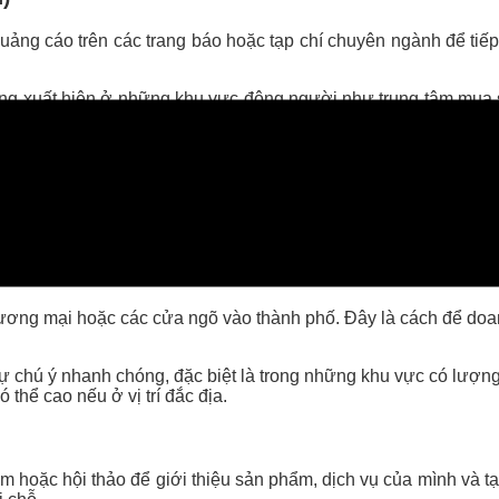
uảng cáo trên các trang báo hoặc tạp chí chuyên ngành để ti
ng xuất hiện ở những khu vực đông người như trung tâm mua s
thể xây dựng hình ảnh thương hiệu mạnh mẽ.
g quên nếu không gây được sự chú ý ngay lập tức.
ễ dàng nhận diện và nhìn thấy từ xa, thường được đặt ở các đ
hương mại hoặc các cửa ngõ vào thành phố. Đây là cách để doa
sự chú ý nhanh chóng, đặc biệt là trong những khu vực có lượn
 thể cao nếu ở vị trí đắc địa.
ãm hoặc hội thảo để giới thiệu sản phẩm, dịch vụ của mình và tạ