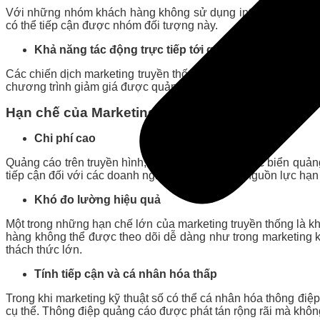
Với những nhóm khách hàng không sử dụng internet hoặc ít ti
có thể tiếp cận được nhóm đối tượng này.
Khả năng tác động trực tiếp tới quyết định mua hàn
Các chiến dịch marketing truyền thống (đặc biệt là quảng cáo
chương trình giảm giá được quảng bá trực tiếp.
Hạn chế của Marketing Truyền Thống:
Chi phí cao
Quảng cáo trên truyền hình, radio, báo chí, hay các biển quả
tiếp cận đối với các doanh nghiệp nhỏ hoặc có nguồn lực hạn
Khó đo lường hiệu quả
Một trong những hạn chế lớn của marketing truyền thống là k
hàng không thể được theo dõi dễ dàng như trong marketing kỹ
thách thức lớn.
Tính tiếp cận và cá nhân hóa thấp
Trong khi marketing kỹ thuật số có thể cá nhân hóa thông điệ
cụ thể. Thông điệp quảng cáo được phát tán rộng rãi mà không