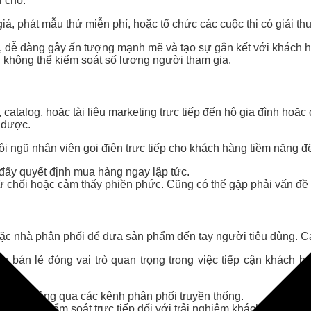
i chỗ.
iá, phát mẫu thử miễn phí, hoặc tổ chức các cuộc thi có giải t
g, dễ dàng gây ấn tượng mạnh mẽ và tạo sự gắn kết với khách 
i không thể kiểm soát số lượng người tham gia.
atalog, hoặc tài liệu marketing trực tiếp đến hộ gia đình hoặc
 được.
i ngũ nhân viên gọi điện trực tiếp cho khách hàng tiềm năng đ
 đẩy quyết định mua hàng ngay lập tức.
ừ chối hoặc cảm thấy phiền phức. Cũng có thể gặp phải vấn đề v
ặc nhà phân phối để đưa sản phẩm đến tay người tiêu dùng. Các
g bán lẻ đóng vai trò quan trọng trong việc tiếp cận khách 
hàng thông qua các kênh phân phối truyền thống.
iệp mất kiểm soát trực tiếp đối với trải nghiệm khách hàng.