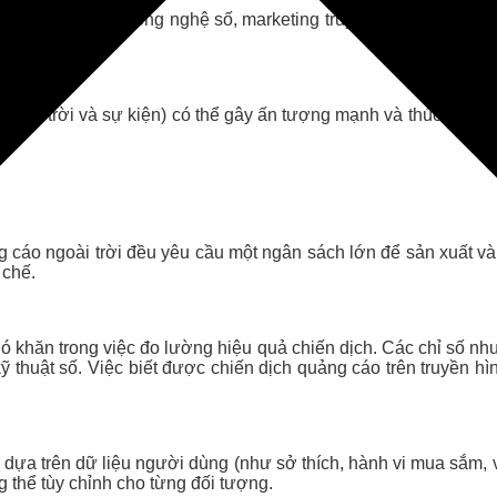
ếp xúc với các công nghệ số, marketing truyền thống (như thư t
g
 ngoài trời và sự kiện) có thể gây ấn tượng mạnh và thúc đẩy h
ng cáo ngoài trời đều yêu cầu một ngân sách lớn để sản xuất và
 chế.
hó khăn trong việc đo lường hiệu quả chiến dịch. Các chỉ số n
 thuật số. Việc biết được chiến dịch quảng cáo trên truyền hì
p dựa trên dữ liệu người dùng (như sở thích, hành vi mua sắm, v
 thể tùy chỉnh cho từng đối tượng.