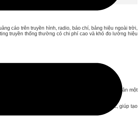
g cáo trên truyền hình, radio, báo chí, bảng hiệu ngoài trời,
eting truyền thống thường có chi phí cao và khó đo lường hiệu
:
 truyền hình. Quảng cáo truyền hình có khả năng tiếp cận một
ên, chi phí sản xuất và phát sóng có thể rất cao.
 khách hàng trong khi họ đang lái xe hoặc làm việc, giúp tạo