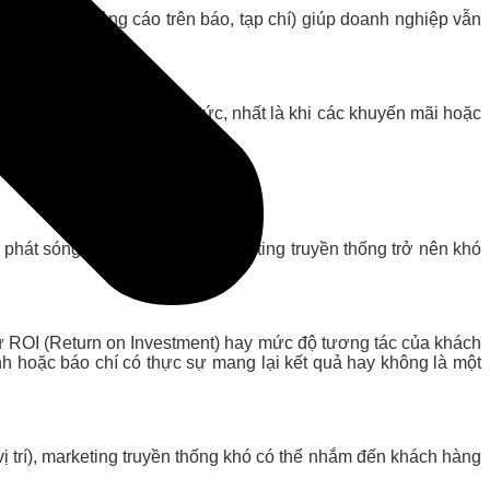
rực tiếp, quảng cáo trên báo, tạp chí) giúp doanh nghiệp vẫn
ành vi mua hàng ngay lập tức, nhất là khi các khuyến mãi hoặc
 phát sóng, điều này khiến marketing truyền thống trở nên khó
hư ROI (Return on Investment) hay mức độ tương tác của khách
nh hoặc báo chí có thực sự mang lại kết quả hay không là một
ị trí), marketing truyền thống khó có thể nhắm đến khách hàng