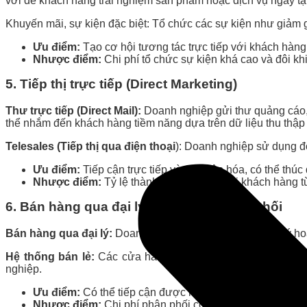
vời để khách hàng trải nghiệm sản phẩm hoặc dịch vụ ngay tạ
Khuyến mãi, sự kiện đặc biệt: Tổ chức các sự kiện như giảm g
Ưu điểm:
Tạo cơ hội tương tác trực tiếp với khách hàn
Nhược điểm:
Chi phí tổ chức sự kiện khá cao và đôi kh
5. Tiếp thị trực tiếp (Direct Marketing)
Thư trực tiếp (Direct Mail):
Doanh nghiệp gửi thư quảng cáo, c
thể nhắm đến khách hàng tiềm năng dựa trên dữ liệu thu thập
Telesales (Tiếp thị qua điện thoại
): Doanh nghiệp sử dụng độ
Ưu điểm:
Tiếp cận trực tiếp và cá nhân hóa, có thể thúc
Nhược điểm:
Tỷ lệ thành công thấp, dễ bị khách hàng t
6. Bán hàng qua đại lý hoặc kênh phân phối
Bán hàng qua đại lý:
Doanh nghiệp hợp tác với các đại lý ho
Hệ thống bán lẻ:
Các cửa hàng, siêu thị hay chuỗi cửa hàn
nghiệp.
Ưu điểm:
Có thể tiếp cận được một số lượng lớn khách 
Nhược điểm:
Chi phí phân phối có thể cao và doanh ngh