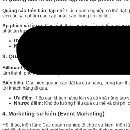
Quảng cáo trên báo, tạp chí:
Các doanh nghiệp có thể đặt q
với các sản phẩm cao cấp hoặc cần thông tin chi tiết.
Áp phích và tờ rơi:
Các hình thức quảng cáo vật lý này thườ
phát tán trực tiếp đến khách hàng tiềm năng.
Ưu điểm:
Tiếp cận trực tiếp đối tượng khách hàng, có 
Nhược điểm:
Khó theo dõi hiệu quả và khả năng bị lãn
3. Quảng cáo ngoài trời (Billboard, biển hiệu)
Billboard (Pano ngoài trời
): Là những bảng quảng cáo lớn, d
tâm thành phố hoặc sân bay.
Biển hiệu:
Các biển quảng cáo đặt tại cửa hàng, trung tâm t
tới khách hàng đi qua.
Ưu điểm
: Tiếp cận khách hàng lớn và có khả năng tạo 
Nhược điểm:
Khó đo lường hiệu quả cụ thể và chi phí có
4. Marketing sự kiện (Event Marketing)
Hội thảo, triển lãm: Các doanh nghiệp tổ chức sự kiện, triển l