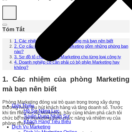
Tóm Tắt
1. Các nhiệm của phòng Marketing mà bạn nên biết
2. Cơ cấu nhân sự phòng Marketing gồm những phòng ban
nào?
3. Sơ đồ tổ chức phòng Marketing cho từng loại công ty
4. Doanh nghiệp có cần phải có bộ phận Marketing hay
không?
1. Các nhiệm của phòng Marketing
mà bạn nên biết
Phòng Marketing đóng vai trò quan trọng trong xây dựng
Giới Thiệu
thương hiệu, thu hút khách hàng và tăng doanh số. Trước
Hồ Sơ Năng Lực
khi tìm hiểu sơ đồ Marketing, hãy cùng khám phá cách tỏi
Tuyển Dụng Nhân Sự
chức bộ máy marketing theo chức năng và nhiệm vụ của
Khách Hàng Tiêu Biểu
phòng như sau:
Dịch Vụ Marketing