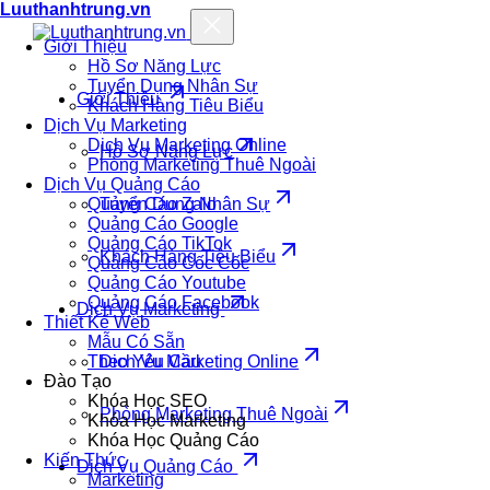
Luuthanhtrung.vn
Giới Thiệu
Hồ Sơ Năng Lực
Tuyển Dụng Nhân Sự
Giới Thiệu
Khách Hàng Tiêu Biểu
Dịch Vụ Marketing
Dịch Vụ Marketing Online
Hồ Sơ Năng Lực
Phòng Marketing Thuê Ngoài
Dịch Vụ Quảng Cáo
Quảng Cáo Zalo
Tuyển Dụng Nhân Sự
Quảng Cáo Google
Quảng Cáo TikTok
Khách Hàng Tiêu Biểu
Quảng Cáo Cốc Cốc
Quảng Cáo Youtube
Quảng Cáo Facebook
Dịch Vụ Marketing
Thiết Kế Web
Mẫu Có Sẵn
Theo Yêu Cầu
Dịch Vụ Marketing Online
Đào Tạo
Khóa Học SEO
Phòng Marketing Thuê Ngoài
Khóa Học Marketing
Khóa Học Quảng Cáo
Kiến Thức
Dịch Vụ Quảng Cáo
Marketing