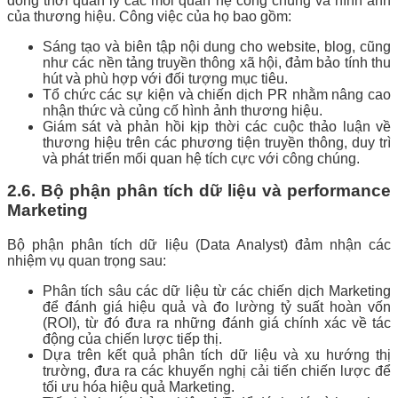
đồng thời quản lý các mối quan hệ công chúng và hình ảnh
của thương hiệu. Công việc của họ bao gồm:
Sáng tạo và biên tập nội dung cho website, blog, cũng
như các nền tảng truyền thông xã hội, đảm bảo tính thu
hút và phù hợp với đối tượng mục tiêu.
Tổ chức các sự kiện và chiến dịch PR nhằm nâng cao
nhận thức và củng cố hình ảnh thương hiệu.
Giám sát và phản hồi kịp thời các cuộc thảo luận về
thương hiệu trên các phương tiện truyền thông, duy trì
và phát triển mối quan hệ tích cực với công chúng.
2.6. Bộ phận phân tích dữ liệu và performance
Marketing
Bộ phận phân tích dữ liệu (Data Analyst) đảm nhận các
nhiệm vụ quan trọng sau:
Phân tích sâu các dữ liệu từ các chiến dịch Marketing
để đánh giá hiệu quả và đo lường tỷ suất hoàn vốn
(ROI), từ đó đưa ra những đánh giá chính xác về tác
động của chiến lược tiếp thị.
Dựa trên kết quả phân tích dữ liệu và xu hướng thị
trường, đưa ra các khuyến nghị cải tiến chiến lược để
tối ưu hóa hiệu quả Marketing.