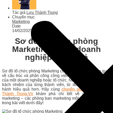
Tác giả
Lưu Thành Trung
Chuyên mục
Marketing
Date
14/02/2025
Sơ đồ tổ chức phòng
Marketing trong doanh
nghiệp hiệu quả
Sơ đồ tổ chức phòng Marketing cung cấp cái nhìn tổng quan
về cấu trúc và phân công công việc trong phòng Marketing
của một doanh nghiệp hoặc tổ chức. Nó làm rõ các vai trò và
trách nhiệm của từng thành viên, từ đó giúp công ty vận
hành hiệu quả hơn. Hãy cùng
chuyên gia marketing Lưu
Thành Trung.Vn
khám phá chi tiết về cơ cấu phòng
marketing – các phòng ban marketing một cách chi tiết nhất
trong bài viết dưới đây!