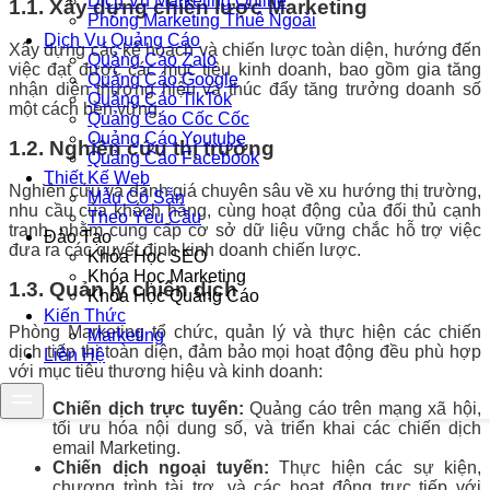
Dịch Vụ Marketing Online
1.1. Xây dựng chiến lược Marketing
Phòng Marketing Thuê Ngoài
Dịch Vụ Quảng Cáo
Xây dựng các kế hoạch và chiến lược toàn diện, hướng đến
Quảng Cáo Zalo
việc đạt được các mục tiêu kinh doanh, bao gồm gia tăng
Quảng Cáo Google
nhận diện thương hiệu và thúc đẩy tăng trưởng doanh số
Quảng Cáo TikTok
một cách bền vững.
Quảng Cáo Cốc Cốc
Quảng Cáo Youtube
1.2. Nghiên cứu thị trường
Quảng Cáo Facebook
Thiết Kế Web
Nghiên cứu và đánh giá chuyên sâu về xu hướng thị trường,
Mẫu Có Sẵn
nhu cầu của khách hàng, cùng hoạt động của đối thủ cạnh
Theo Yêu Cầu
tranh, nhằm cung cấp cơ sở dữ liệu vững chắc hỗ trợ việc
Đào Tạo
đưa ra các quyết định kinh doanh chiến lược.
Khóa Học SEO
Khóa Học Marketing
1.3. Quản lý chiến dịch
Khóa Học Quảng Cáo
Kiến Thức
Phòng Marketing tổ chức, quản lý và thực hiện các chiến
Marketing
dịch tiếp thị toàn diện, đảm bảo mọi hoạt động đều phù hợp
Liên Hệ
với mục tiêu thương hiệu và kinh doanh:
Chiến dịch trực tuyến:
Quảng cáo trên mạng xã hội,
tối ưu hóa nội dung số, và triển khai các chiến dịch
email Marketing.
Chiến dịch ngoại tuyến:
Thực hiện các sự kiện,
chương trình tài trợ, và các hoạt động trực tiếp với