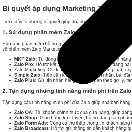
Bí quyết áp dụng Marketing Zalo hiệu
Dưới đây là những bí quyết giúp doanh nghiệp tận dụng hiệu 
1. Sử dụng phần mềm Zalo Marketing
Sử dụng phần mềm hỗ trợ giúp shop triển khai chiến dịch tiếp
số phần mềm Zalo Marketing tốt nhất:
MKT Zalo:
Tự động kết bạn, gửi tin nhắn/hình ảnh hàng 
Zalo Pro:
Hỗ trợ kết bạn, gửi tin nhắn tự động, đăng bài 
Zalo Marketing iClick: Gửi lời mời kết bạn hàng loạt, 
Simple Zalo:
Tiếp cận khách hàng qua tin nhắn, bài đăng
Zalo Plus:
Gửi tin nhắn hàng loạt, kết bạn theo gợi ý, tạ
2. Tận dụng những tính năng miễn phí trên Zalo
Tận dụng các tính năng miễn phí của Zalo giúp nhà bán hàng 
Zalo OA:
Tài khoản chính thức của cửa hàng, giúp đăng t
Zalo Shop:
Gian hàng trực tuyến, hỗ trợ đăng sản phẩm,
Zalo Form Ads:
Công cụ thu thập thông tin khách hàng 
Zalo Broadcast:
Hỗ trợ gửi thông tin đến khách hàng qu