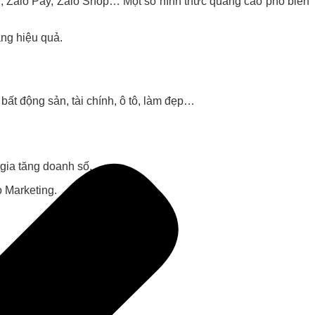
ới, Zalo Pay, Zalo Shop… Một số hình thức quảng cáo phổ biến
ng hiệu quả.
bất động sản, tài chính, ô tô, làm đẹp…
gia tăng doanh số.
 Marketing.
 Zalo.