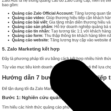
Zalo Ads là hệ thống quảng cáo do Zalo cung cấp, hiển thị t
bao gồm:
Quảng cáo Zalo Official Account:
Tăng lượng quan tâm 
Quảng cáo video:
Giúp thương hiệu tiếp cận khách hàn
Quảng cáo bài viết:
Gia tăng nhận diện thương hiệu và
Quảng cáo sản phẩm:
Hỗ trợ doanh nghiệp quảng bá sản
Quảng cáo tin nhắn:
Tạo tương tác 1:1 với khách hàng,
Quảng cáo form:
Thu thập thông tin khách hàng tiềm nă
Quảng cáo website:
Tăng lượng truy cập vào website do
5. Zalo Marketing kết hợp
Đây là phương pháp tối ưu bằng cách kết hợp nhiều hình thức 
Tùy vào mục tiêu kinh doanh và ngân sách, bạn có thể lựa ch
Hướng dẫn 7 bước lập kế hoạch tiếp th
Để tận dụng tối đa Zalo Marketing, shop có thể thực hiện the
Bước 1: Nghiên cứu quảng cáo trên Zalo
Tìm hiểu các hình thức quảng cáo phù hợp với sản phẩm và đ