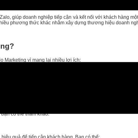
ội Zalo, giúp doanh nghiệp tiếp cận và kết nối với khách hàng
à nhiều phương thức khác nhằm xây dựng thương hiệu doanh ngh
ông?
Marketing vì mang lại nhiều lợi ích:
 đăng ký bằng số điện thoại, giúp nâng cao tỷ lệ chuyển đổi mu
18-60 tuổi trên khắp 63 tỉnh/thành, Zalo giúp tiếp cận nhiều k
nh hơn so với các nền tảng khác, đồng thời shop có thể sử dụ
n hiện nay
 bạn có thể tham khảo:
 hiệu quả để tiếp cận khách hàng. Bạn có thể: