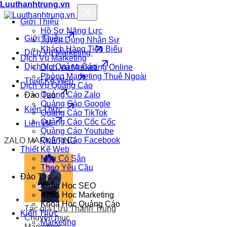
Luuthanhtrung.vn
Giới Thiệu
Hồ Sơ Năng Lực
Giới Thiệu
Tuyển Dụng Nhân Sự
Khách Hàng Tiêu Biểu
Dịch Vụ Marketing
Dịch Vụ Marketing
Dịch Vụ Quảng Cáo
Dịch Vụ Marketing Online
Phòng Marketing Thuê Ngoài
Thiết Kế Web
Dịch Vụ Quảng Cáo
Quảng Cáo Zalo
Đào Tạo
Quảng Cáo Google
Kiến Thức
Quảng Cáo TikTok
Quảng Cáo Cốc Cốc
Liên Hệ
Quảng Cáo Youtube
Quảng Cáo Facebook
ZALO MARKETING
Thiết Kế Web
Mẫu Có Sẵn
Theo Yêu Cầu
Đào Tạo
Khóa Học SEO
Khóa Học Marketing
Khóa Học Quảng Cáo
Tác giả
Lưu Thành Trung
Kiến Thức
Chuyên mục
Marketing
Marketing