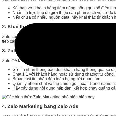
Kết bạn với khách hàng tiềm năng thông qua số điện tho
Nhắn tin trực tiếp để giới thiệu sản phẩm/dịch vụ, từ đó
Nếu chưa có nhiều nguồn data, hãy khai thác từ khách hà
2. Khai thác nhóm trên group
Zalo có nhiều nhóm được phân loại theo lĩnh vực như: nh
tiếp cận khách hàng mục tiêu một cách nhanh chóng và hiệu 
3. Zalo Marketing bằng Zalo Official Account (Z
Zalo OA là nền tảng dành cho doanh nghiệp và cửa hàng kinh
Gửi tin nhắn thông báo đến khách hàng thông qua số điệ
Chat 1:1 với khách hàng hoặc sử dụng chatbot tự động.
Broadcast tin nhắn đến toàn bộ người quan tâm.
Quản lý nhóm chat và thực hiện gọi thoại Brand-name ha
Hãy xây dựng nội dung hấp dẫn, kết hợp chạy quảng cá
4. Zalo Marketing bằng Zalo Ads