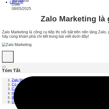
Liên Hệ
Date
08/05/2025
Zalo Marketing là 
Zalo Marketing là công cụ tiếp thị nổi bật trên nền tảng Zalo
hãy cùng khám phá chi tiết trong bài viết dưới đây!
Tóm Tắt
Zalo Marketing là gì?
Có nên tiếp thị zalo Marketing hay không?
Các hình thức Zalo Marketing phổ biến hiện nay
Hướng dẫn 7 bước lập kế hoạch tiếp thị Zalo Marketing chi ti
Bí quyết áp dụng Marketing Zalo hiệu quả
Ứng dụng Zalo Marketing vào những lĩnh vực cụ thể