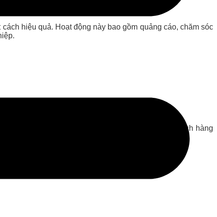
 một cách hiệu quả. Hoạt động này bao gồm quảng cáo, chăm sóc
iệp.
a sắm.
hách hàng tiềm năng hơn.
ng kênh cửa hàng để tư vấn, chốt đơn và chăm sóc khách hàng