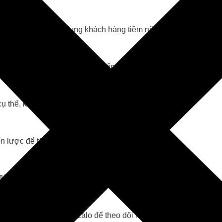
 để xây dựng chân dung khách hàng tiềm năng.
uảng cáo và chương trình khuyến mãi để tạo lợi thế cạnh tranh.
 thể, khả thi và hiệu quả.
n lược để tăng hiệu quả.
ều chỉnh theo từng kênh tiếp thị.
ông cụ phân tích của Zalo để theo dõi hiệu quả chiến dịch.