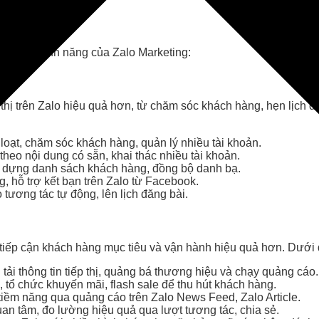
 quả
quả các tính năng của Zalo Marketing:
 thị trên Zalo hiệu quả hơn, từ chăm sóc khách hàng, hẹn lịch 
loạt, chăm sóc khách hàng, quản lý nhiều tài khoản.
theo nội dung có sẵn, khai thác nhiều tài khoản.
xây dựng danh sách khách hàng, đồng bộ danh bạ.
, hỗ trợ kết bạn trên Zalo từ Facebook.
o tương tác tự động, lên lịch đăng bài.
tiếp cận khách hàng mục tiêu và vận hành hiệu quả hơn. Dưới đ
ải thông tin tiếp thị, quảng bá thương hiệu và chạy quảng cáo.
 tổ chức khuyến mãi, flash sale để thu hút khách hàng.
tiềm năng qua quảng cáo trên Zalo News Feed, Zalo Article.
an tâm, đo lường hiệu quả qua lượt tương tác, chia sẻ.