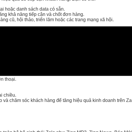
ại hoặc danh sách data có sẵn.
 tăng khả năng tiếp cận và chốt đơn hàng.
ng cũ, hội thảo, triển lãm hoặc các trang mạng xã hội.
óm dân cư, nhóm mua bán theo khu vực, nhóm chuyên ngành, 
quả.
alo OA)
 doanh, giúp bạn:
n thoại.
i chiều.
o và chăm sóc khách hàng để tăng hiệu quả kinh doanh trên Za