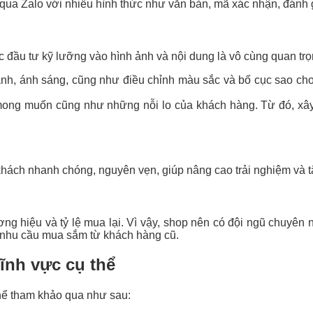
ua Zalo với nhiều hình thức như văn bản, mã xác nhận, đánh g
 đầu tư kỹ lưỡng vào hình ảnh và nội dung là vô cùng quan trọ
nh, ánh sáng, cũng như điều chỉnh màu sắc và bố cục sao cho 
ong muốn cũng như những nỗi lo của khách hàng. Từ đó, xây 
khách nhanh chóng, nguyên vẹn, giúp nâng cao trải nghiệm và 
 hiệu và tỷ lệ mua lại. Vì vậy, shop nên có đội ngũ chuyên ngh
ch nhu cầu mua sắm từ khách hàng cũ.
ĩnh vực cụ thể
hể tham khảo qua như sau: