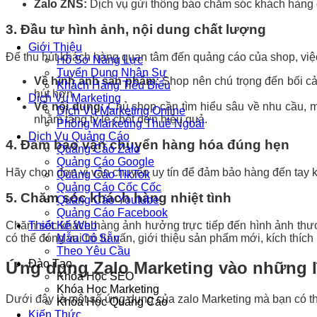
Zalo ZNS:
Dịch vụ gửi thông báo chăm sóc khách hàng q
3. Đầu tư hình ảnh, nội dung chất lượng
Giới Thiệu
Để thu hút khách hàng quan tâm đến quảng cáo của shop, việc
Hồ Sơ Năng Lực
Tuyển Dụng Nhân Sự
Về hình ảnh sản phẩm:
Shop nên chú trọng đến bối cả
Khách Hàng Tiêu Biểu
hút hơn.
Dịch Vụ Marketing
Về nội dung:
Chủ shop cần tìm hiểu sâu về nhu cầu, m
Dịch Vụ Marketing Online
nhằm tăng tỷ lệ chốt đơn hiệu quả.
Phòng Marketing Thuê Ngoài
Dịch Vụ Quảng Cáo
4. Đảm bảo vận chuyển hàng hóa đúng hẹn
Quảng Cáo Zalo
Quảng Cáo Google
Hãy chọn đơn vị vận chuyển uy tín để đảm bảo hàng đến tay 
Quảng Cáo TikTok
Quảng Cáo Cốc Cốc
5. Chăm sóc khách hàng nhiệt tình
Quảng Cáo Youtube
Quảng Cáo Facebook
Chăm sóc khách hàng ảnh hưởng trực tiếp đến hình ảnh thương
Thiết Kế Web
có thể đóng vai trò tư vấn, giới thiệu sản phẩm mới, kích thí
Mẫu Có Sẵn
Theo Yêu Cầu
Đào Tạo
Ứng dụng Zalo Marketing vào những l
Khóa Học SEO
Khóa Học Marketing
Dưới đây là một số ứng dụng của zalo Marketing mà bạn có t
Khóa Học Quảng Cáo
Kiến Thức