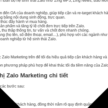
rên toàn bộ hệ sinh thái Zalo như Zing MP3, Zing News, Báo M
đến OA của doanh nghiệp, giúp tiếp cận và re-target khách hà
g bằng nội dung sinh động, trực quan.
 thúc đẩy hành vi mua hàng.
 phẩm và tăng tỷ lệ chốt đơn trực tiếp trên Zalo.
 thu thập thông tin, tư vấn và chốt đơn nhanh chóng.
ng (họ tên, số điện thoại, email…), phù hợp với các ngành như 
anh nghiệp từ hệ sinh thái Zalo.
Zalo Marketing trên để tối đa hiệu quả tiếp cận khách hàng và 
ọn phương pháp phù hợp để khai thác tối đa tiềm năng của Zalo
ị Zalo Marketing chi tiết
o các bước sau:
ối tượng khách hàng, đồng thời nắm rõ quy định quảng cáo của