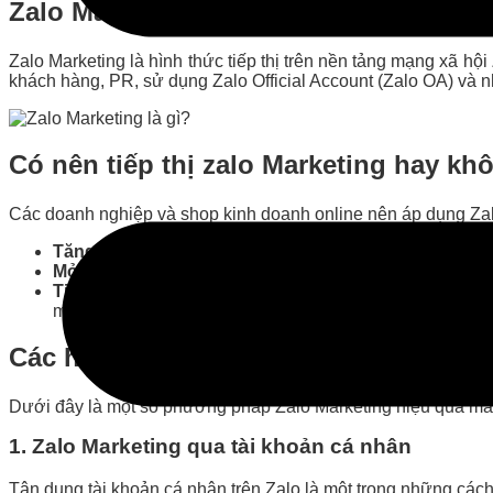
Zalo Marketing là gì?
Zalo Marketing là hình thức tiếp thị trên nền tảng mạng xã h
khách hàng, PR, sử dụng Zalo Official Account (Zalo OA) v
Có nên tiếp thị zalo Marketing hay kh
Các doanh nghiệp và shop kinh doanh online nên áp dụng Zalo 
Tăng tỷ lệ chốt đơn:
Zalo có ít tài khoản ảo do yêu cầu
Mở rộng tệp khách hàng:
Với lượng người dùng lớn từ 
Tiết kiệm chi phí:
Chi phí tiếp thị trên Zalo cạnh tra
miễn phí.
Các hình thức Zalo Marketing phổ biế
Dưới đây là một số phương pháp Zalo Marketing hiệu quả mà
1. Zalo Marketing qua tài khoản cá nhân
Tận dụng tài khoản cá nhân trên Zalo là một trong những cách