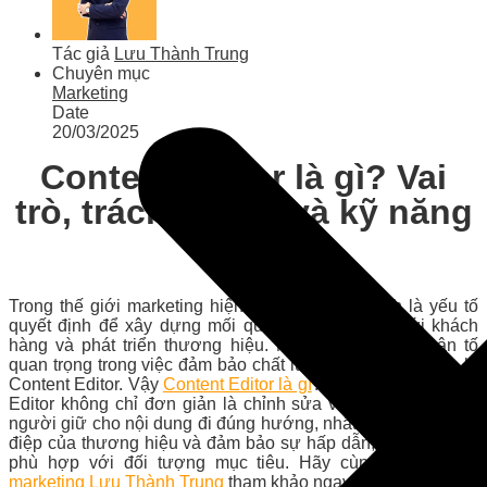
Tác giả
Lưu Thành Trung
Chuyên mục
Marketing
Date
20/03/2025
Content Editor là gì? Vai
trò, trách nhiệm và kỹ năng
cần có
Trong thế giới marketing hiện đại, nội dung chính là yếu tố
quyết định để xây dựng mối quan hệ bền vững với khách
hàng và phát triển thương hiệu. Một trong những nhân tố
quan trọng trong việc đảm bảo chất lượng nội dung chính là
Content Editor. Vậy
Content Editor là gì
? Vai trò của Content
Editor không chỉ đơn giản là chỉnh sửa văn bản mà còn là
người giữ cho nội dung đi đúng hướng, nhất quán với thông
điệp của thương hiệu và đảm bảo sự hấp dẫn, chính xác và
phù hợp với đối tượng mục tiêu. Hãy cùng
chuyên gia
marketing Lưu Thành Trung
tham khảo ngay bài viết.