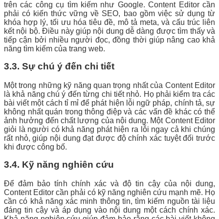
trên các công cụ tìm kiếm như Google. Content Editor cần
phải có kiến thức vững về SEO, bao gồm việc sử dụng từ
khóa hợp lý, tối ưu hóa tiêu đề, mô tả meta, và cấu trúc liên
kết nội bộ. Điều này giúp nội dung dễ dàng được tìm thấy và
tiếp cận bởi nhiều người đọc, đồng thời giúp nâng cao khả
năng tìm kiếm của trang web.
3.3. Sự chú ý đến chi tiết
Một trong những kỹ năng quan trọng nhất của Content Editor
là khả năng chú ý đến từng chi tiết nhỏ. Họ phải kiểm tra các
bài viết một cách tỉ mỉ để phát hiện lỗi ngữ pháp, chính tả, sự
không nhất quán trong thông điệp và các vấn đề khác có thể
ảnh hưởng đến chất lượng của nội dung. Một Content Editor
giỏi là người có khả năng phát hiện ra lỗi ngay cả khi chúng
rất nhỏ, giúp nội dung đạt được độ chính xác tuyệt đối trước
khi được công bố.
3.4. Kỹ năng nghiên cứu
Để đảm bảo tính chính xác và độ tin cậy của nội dung,
Content Editor cần phải có kỹ năng nghiên cứu mạnh mẽ. Họ
cần có khả năng xác minh thông tin, tìm kiếm nguồn tài liệu
đáng tin cậy và áp dụng vào nội dung một cách chính xác.
Khả năng nghiên cứu giúp đảm bảo rằng các bài viết không