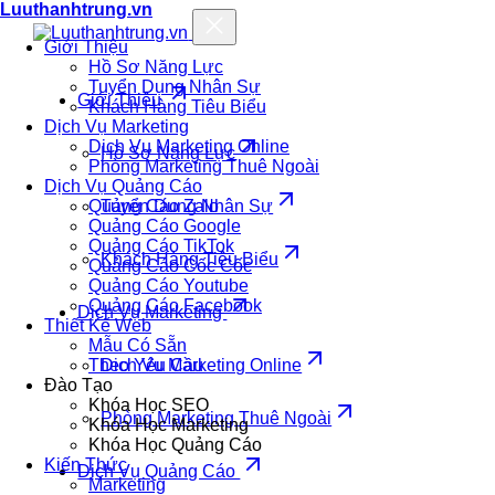
Luuthanhtrung.vn
Giới Thiệu
Hồ Sơ Năng Lực
Tuyển Dụng Nhân Sự
Giới Thiệu
Khách Hàng Tiêu Biểu
Dịch Vụ Marketing
Dịch Vụ Marketing Online
Hồ Sơ Năng Lực
Phòng Marketing Thuê Ngoài
Dịch Vụ Quảng Cáo
Quảng Cáo Zalo
Tuyển Dụng Nhân Sự
Quảng Cáo Google
Quảng Cáo TikTok
Khách Hàng Tiêu Biểu
Quảng Cáo Cốc Cốc
Quảng Cáo Youtube
Quảng Cáo Facebook
Dịch Vụ Marketing
Thiết Kế Web
Mẫu Có Sẵn
Theo Yêu Cầu
Dịch Vụ Marketing Online
Đào Tạo
Khóa Học SEO
Phòng Marketing Thuê Ngoài
Khóa Học Marketing
Khóa Học Quảng Cáo
Kiến Thức
Dịch Vụ Quảng Cáo
Marketing